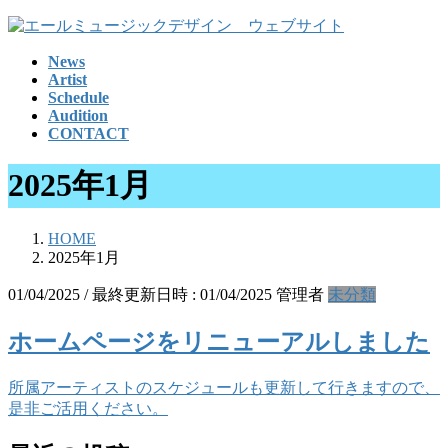
コ
ナ
ン
ビ
News
テ
ゲ
Artist
ン
ー
Schedule
ツ
シ
Audition
へ
ョ
CONTACT
ス
ン
キ
に
2025年1月
ッ
移
プ
動
HOME
2025年1月
01/04/2025
/ 最終更新日時 :
01/04/2025
管理者
未分類
ホームページをリニューアルしました
所属アーティストのスケジュールも更新して行きますので、
是非ご活用ください。